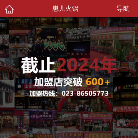
导航
崽儿火锅