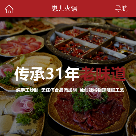
导航
崽儿火锅