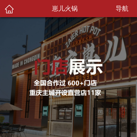
导航
崽儿火锅