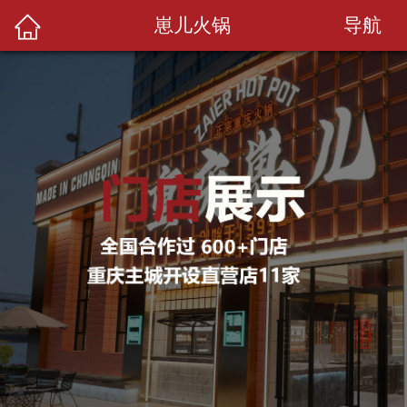
导航
崽儿火锅