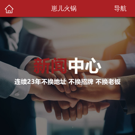
导航
崽儿火锅