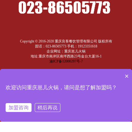
Copyright © 2016-2020 重庆良客餐饮管理有限公司 版权所有
固话：023-86505773 手机：19123351618
企业网址：重庆崽儿火锅
地址:重庆市南岸区南坪西路23号金台大厦16-1
渝ICP备12000297号-7
×
返回
顶部
欢迎访问重庆崽儿火锅，请问是想了解加盟吗？
加盟咨询
稍后再说
合作二维码
官方抖音二维码
首页
首页
菜品
菜品
留言
留言
电话
电话