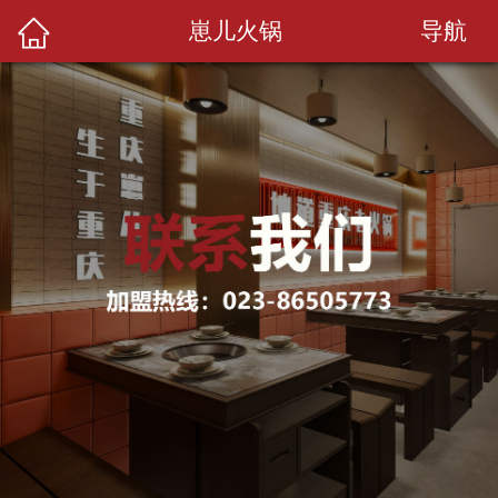
导航
崽儿火锅