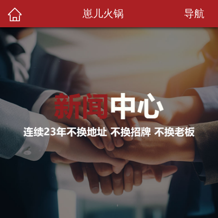
导航
崽儿火锅