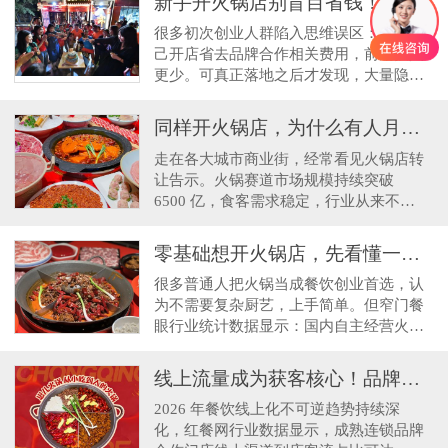
新手开火锅店别盲目省钱！算清试错成本，才懂品牌共建价值
很多初次创业人群陷入思维误区：觉得自
己开店省去品牌合作相关费用，前期投入
更少。可真正落地之后才发现，大量隐性
试错支出远超预期。 一名自主经营火锅
店的创业者，想要
同样开火锅店，为什么有人月月盈利，有人半年转让？核心差距在这里
走在各大城市商业街，经常看见火锅店转
让告示。火锅赛道市场规模持续突破
6500 亿，食客需求稳定，行业从来不缺
客流，两极分化的经营现状值得所有创业
者深思。 调研上千家火
零基础想开火锅店，先看懂一组扎心数据！新手自主开店存活率为何持续走低
很多普通人把火锅当成餐饮创业首选，认
为不需要复杂厨艺，上手简单。但窄门餐
眼行业统计数据显示：国内自主经营火锅
门店开业首年闭店率高达 62%，而依托成
熟品牌体系共建运
线上流量成为获客核心！品牌数字化全域赋能，破解新手线上运营零基础痛点
2026 年餐饮线上化不可逆趋势持续深
化，红餐网行业数据显示，成熟连锁品牌