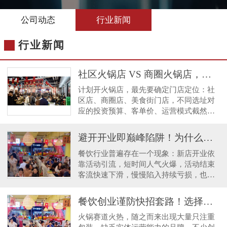
公司动态
行业新闻
行业新闻
社区火锅店 VS 商圈火锅店，新手创业该如何选择门店定位？
计划开火锅店，最先要确定门店定位：社
区店、商圈店、美食街门店，不同选址对
应的投资预算、客单价、运营模式截然不
同，如果定位错位，很难实现盈利。 很
多新手创业者盲目
避开开业即巅峰陷阱！为什么很多火锅店火爆一个月迅速冷清？
餐饮行业普遍存在一个现象：新店开业依
靠活动引流，短时间人气火爆，活动结束
客流快速下滑，慢慢陷入持续亏损，也就
是业内常说的 “开业即巅峰”。 深入分析
原因：这类门
餐饮创业谨防快招套路！选择重庆火锅品牌，认准两大硬核标准
火锅赛道火热，随之而来出现大量只注重