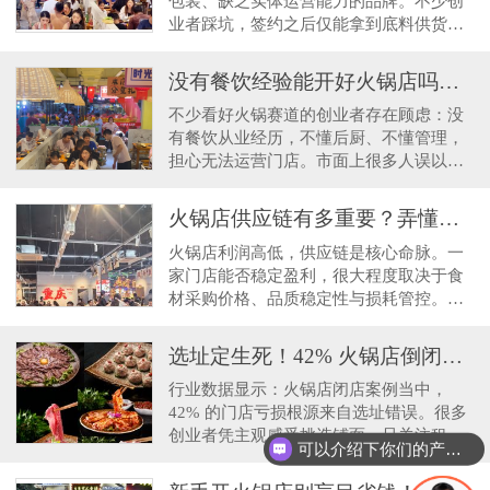
包装、缺乏实体运营能力的品牌。不少创
业者踩坑，签约之后仅能拿到底料供货，
没有选址、运营、持续扶持，最终门店经
营困难。创业者
没有餐饮经验能开好火锅店吗？重庆崽儿火锅标准化体系降低创业门槛
不少看好火锅赛道的创业者存在顾虑：没
有餐饮从业经历，不懂后厨、不懂管理，
担心无法运营门店。市面上很多人误以
为，开火锅店必须拥有多年餐饮经验，实
际上标准化体系可
火锅店供应链有多重要？弄懂食材成本，看清自主开店最大短板
火锅店利润高低，供应链是核心命脉。一
家门店能否稳定盈利，很大程度取决于食
材采购价格、品质稳定性与损耗管控。
独立门店经营者采购痛点十分突出：单次
采购体量小，上游
选址定生死！42% 火锅店倒闭源于选址失误，新手如何科学选铺？
行业数据显示：火锅店闭店案例当中，
42% 的门店亏损根源来自选址错误。很多
创业者凭主观感受挑选铺面，只关注租金
可以介绍下你们的产品么
高低，忽略客流结构、周边竞品、消费人
群、物业硬性条件，