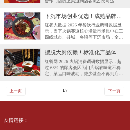
合作门店线上渠道到店客流占比可达
36%，抖音同城、大众点评、美团、本地
社群已经成为门店稳定拓客
下沉市场创业优选！成熟品牌适配县域消费，避开自主开店水土不服痛点
红餐大数据 2026 年餐饮行业调研数据显
示，当下火锅赛道核心增量市场集中在三
四线城市、县城、乡镇等下沉市场，全国
60% 以上新增火锅门店布局下沉区域；但
下沉市场消费习惯
摆脱大厨依赖！标准化产品体系，破解自主开店口味不稳定痛点
红餐网 2026 火锅消费调研数据显示，超
过 68% 的顾客会因为门店锅底味道不稳
定、菜品口味波动，减少甚至不再到店消
费；而自创单店受限于炒料师傅、后厨操
作标准，锅底口味每月
1/7
上一页
下一页
友情链接：